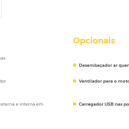
Opcionais
nas
Desembaçador ar que
Ventilador para o moto
dor
Carregador USB nas po
externa e interna em